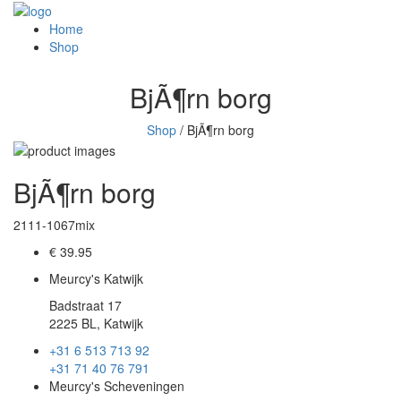
Home
Shop
BjÃ¶rn borg
Shop
/
BjÃ¶rn borg
BjÃ¶rn borg
2111-1067mix
€ 39.95
Meurcy's Katwijk
Badstraat 17
2225 BL, Katwijk
+31 6 513 713 92
+31 71 40 76 791
Meurcy's Scheveningen